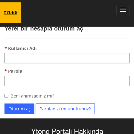
Togg
navig
Yerel bir hesapla oturum aç
Kullanıcı Adı
Parola
Beni anımsadınız mı?
Oturum aç
Parolanızı mı unuttunuz?
Ytong Portalı Hakkında